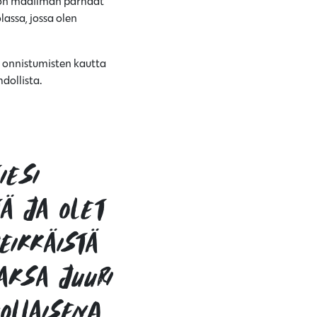
a on maailman parhaat
lassa, jossa olen
n onnistumisten kautta
dollista.
iesi
tä ja olet
eikkäistä
aksa juuri
ollaisena.