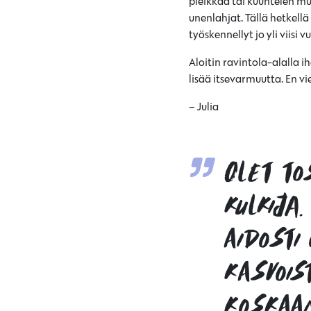
pleikkaa tai kuuntelen m
unenlahjat. Tällä hetkell
työskennellyt jo yli viisi v
Aloitin ravintola-alalla
lisää itsevarmuutta. En vi
– Julia
Olet to
kulkija.
aidosti
kasvoist
koskaan