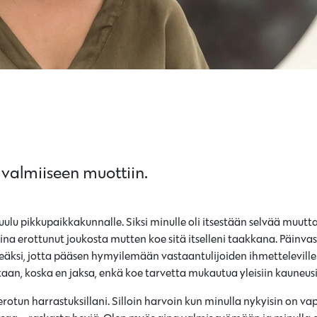
 valmiiseen muottiin.
kuulu pikkupaikkakunnalle. Siksi minulle oli itsestään selvää muut
aina erottunut joukosta mutten koe sitä itselleni taakkana. Päinva
reäksi, jotta pääsen hymyilemään vastaantulijoiden ihmetteleville 
an, koska en jaksa, enkä koe tarvetta mukautua yleisiin kauneusi
rotun harrastuksillani. Silloin harvoin kun minulla nykyisin on v