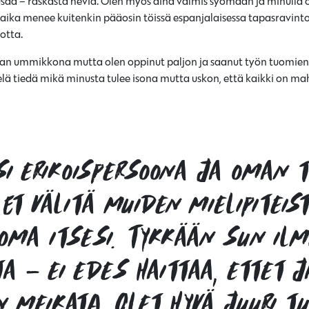
usaa – raskasta heviä. Olen myös aina valmis syömään ja minull
ä aika menee kuitenkin pääosin töissä espanjalaisessa tapasravinto
uotta.
 ihan ummikkona mutta olen oppinut paljon ja saanut työn tuomie
elä tiedä mikä minusta tulee isona mutta uskon, että kaikki on mah
si erikoispersoona ja oman t
 Et välitä muiden mielipiteis
 oma itsesi. Tykkään sun ilm
a – ei edes haittaa, ettet j
 meikata. Olet hyvä juuri tu