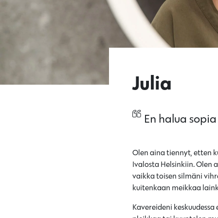
Julia
En halua sopia
Olen aina tiennyt, etten 
Ivalosta Helsinkiin. Olen 
vaikka toisen silmäni vih
kuitenkaan meikkaa lainka
Kavereideni keskuudessa e