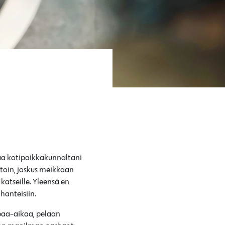
taa kotipaikkakunnaltani
stoin, joskus meikkaan
katseille. Yleensä en
hanteisiin.
apaa-aikaa, pelaan