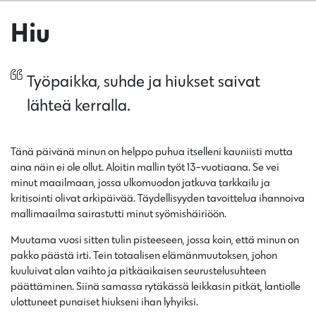
Hiu
Työpaikka, suhde ja hiukset saivat
lähteä kerralla.
Tänä päivänä minun on helppo puhua itselleni kauniisti mutta
aina näin ei ole ollut. Aloitin mallin työt 13-vuotiaana. Se vei
minut maailmaan, jossa ulkomuodon jatkuva tarkkailu ja
kritisointi olivat arkipäivää. Täydellisyyden tavoittelua ihannoiva
mallimaailma sairastutti minut syömishäiriöön.
Muutama vuosi sitten tulin pisteeseen, jossa koin, että minun on
pakko päästä irti. Tein totaalisen elämänmuutoksen, johon
kuuluivat alan vaihto ja pitkäaikaisen seurustelusuhteen
päättäminen. Siinä samassa rytäkässä leikkasin pitkät, lantiolle
ulottuneet punaiset hiukseni ihan lyhyiksi.