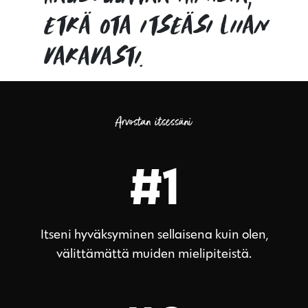
etkä ota itseäsi liian
vakavasti.
Arvostan itsessäni
#1
Itseni hyväksyminen sellaisena kuin olen,
välittämättä muiden mielipiteistä.