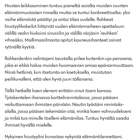
Hiusten leikkaaminen tuntuu pieneltä asialta muiden suurten
elämänmuutosten rinnalla mutta se tuntui konkreettiselta: yksi
vaihe elämästä päättyi ja antoi tilaa uudelle. Rohkeat
hiustyylikokeilut liittyivät uuden elämänvaiheen opetteluun:
välillä vedin hiuksiini sivusiilin ja välillä värjäsin ’reuhkan’
vihreäksi. Mallimaailmasta opitut kauneusihanteet saivat
rytinällä kyytiä.
Rohkeidenkin valintojeni taustalla piilee kuitenkin ujo persoona,
joka ei ehkä halua muiden huomaavan omaa epävarmuuttaan.
Niinä hetkinä, kun itsetunto on koetuksella, muistutan
peilikuvalleni, että olen hyvä juuri tällaisena.
Tällä hetkellä koen olevani erittäin sinut itseni kanssa.
Työskentelen ihanassa kortteliravintolassa, jossa pääsen
vaikuttamaan ihmisten päivään. Nautin työstäni ravintola-
alalla, jossa pääsen tekemään sitä, minkä koen vahvuudekseni
ja mikä tuo minulle itselleni elämäniloa. Tuntuu hyvältä saada
ihmiset hyvällä mielelle.
Nykyinen hiustyylini kuvastaa nykyistä elämäntilannettani.