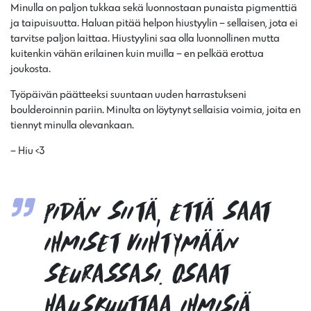
Minulla on paljon tukkaa sekä luonnostaan punaista pigmenttiä
ja taipuisuutta. Haluan pitää helpon hiustyylin – sellaisen, jota ei
tarvitse paljon laittaa. Hiustyylini saa olla luonnollinen mutta
kuitenkin vähän erilainen kuin muilla – en pelkää erottua
joukosta.
Työpäivän päätteeksi suuntaan uuden harrastukseni
boulderoinnin pariin. Minulta on löytynyt sellaisia voimia, joita en
tiennyt minulla olevankaan.
–
Hiu <3
Pidän siitä, että saat
ihmiset viihtymään
seurassasi. Osaat
hauskuuttaa ihmisiä,